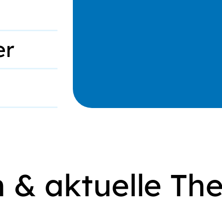
er
n & aktuelle T