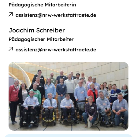
Pädagogische Mitarbeiterin
E-
Theresa
Mail
assistenz@nrw-werkstattraete.de
Ehlen
an
Joachim Schreiber
Pädagogischer Mitarbeiter
E-
Joachim
Mail
assistenz@nrw-werkstattraete.de
Schreiber
an