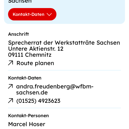
Sachsen
Kontakt-Daten
Anschrift
Sprecherrat der Werkstatträte Sachsen
Untere Aktienstr. 12
09111 Chemnitz
Route planen
E-
Kontakt-Daten
Mail-
andra.freudenberg@wfbm-
Link
sachsen.de
Telefonnummer
(01525) 4923623
Kontakt-Personen
Marcel Hoser