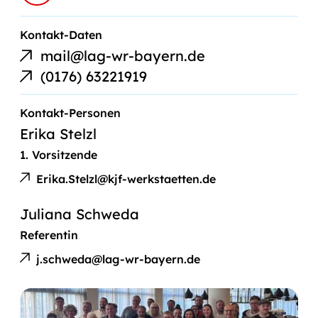
E-
Kontakt-Daten
Mail-
mail@lag-wr-bayern.de
Link
Telefonnummer
(0176) 63221919
Kontakt-Personen
Erika Stelzl
1. Vorsitzende
E-
Erika
Mail
Erika.Stelzl@kjf-werkstaetten.de
Stelzl
an
Juliana Schweda
Referentin
E-
Juliana
Mail
j.schweda@lag-wr-bayern.de
Schweda
an