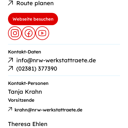
Route planen
Webseite besuchen
E-
Kontakt-Daten
Mail-
info@nrw-werkstattraete.de
Link
Telefonnummer
(02381) 377390
Kontakt-Personen
Tanja Krahn
Vorsitzende
E-
Tanja
Mail
krahn@nrw-werkstattraete.de
Krahn
an
Theresa Ehlen