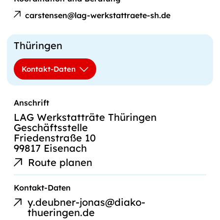
Barbara
Mail
carstensen@lag-werkstattraete-sh.de
Carstensen
an
Thüringen
Kontakt-Daten
Anschrift
LAG Werkstatträte Thüringen
Geschäftsstelle
Friedenstraße 10
99817 Eisenach
Route planen
E-
Kontakt-Daten
Mail-
y.deubner-jonas@diako-
Link
thueringen.de