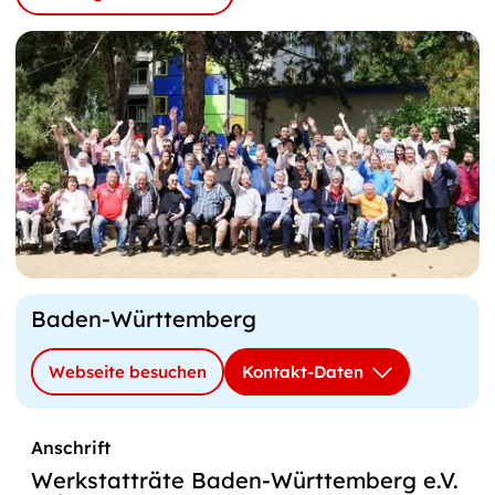
Werkstatträte
nach
Baden-Württemberg
Bundesland
Webseite besuchen
Kontakt-Daten
Anschrift
Werkstatträte Baden-Württemberg e.V.