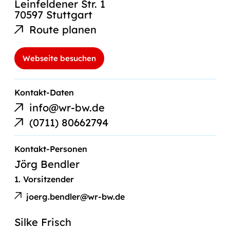
Leinfeldener Str. 1
70597 Stuttgart
Route planen
Webseite besuchen
E-
Kontakt-Daten
Mail-
info@wr-bw.de
Link
Telefonnummer
(0711) 80662794
Kontakt-Personen
Jörg Bendler
1. Vorsitzender
E-
Jörg
Mail
joerg.bendler@wr-bw.de
Bendler
an
Silke Frisch