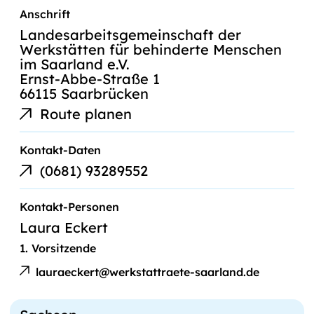
Anschrift
Landesarbeitsgemeinschaft der
Werkstätten für behinderte Menschen
im Saarland e.V.
Ernst-Abbe-Straße 1
66115 Saarbrücken
Route planen
Kontakt-Daten
Telefonnummer
(0681) 93289552
Kontakt-Personen
Laura Eckert
1. Vorsitzende
E-
Laura
Mail
lauraeckert@werkstattraete-saarland.de
Eckert
an