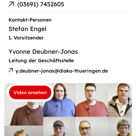
Telefonnummer
(03691) 7452605
Kontakt-Personen
Stefan Engel
1. Vorsitzender
Yvonne Deubner-Jonas
Leitung der Geschäftsstelle
E-
Yvonne
Mail
Deubner-
y.deubner-jonas@diako-thueringen.de
an
Jonas
Video ansehen