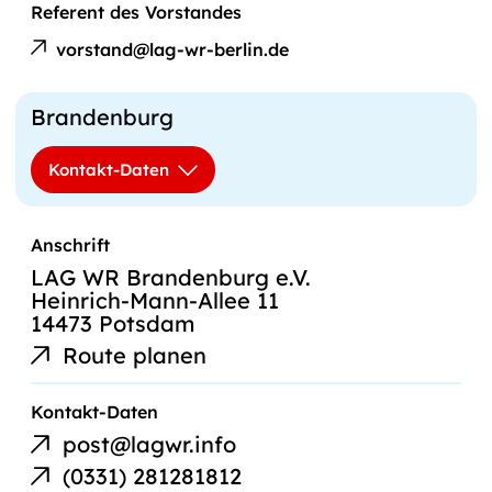
Referent des Vorstandes
E-
Thomas
Mail
vorstand@lag-wr-berlin.de
Lehmann
an
Brandenburg
Kontakt-Daten
Anschrift
LAG WR Brandenburg e.V.
Heinrich-Mann-Allee 11
14473 Potsdam
Route planen
E-
Kontakt-Daten
Mail-
post@lagwr.info
Link
Telefonnummer
(0331) 281281812