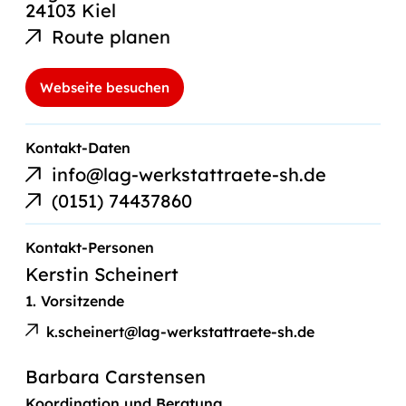
24103 Kiel
Route planen
Webseite besuchen
E-
Kontakt-Daten
Mail-
info@lag-werkstattraete-sh.de
Link
Telefonnummer
(0151) 74437860
Kontakt-Personen
Kerstin Scheinert
1. Vorsitzende
E-
Kerstin
Mail
k.scheinert@lag-werkstattraete-sh.de
Scheinert
an
Barbara Carstensen
Koordination und Beratung
E-