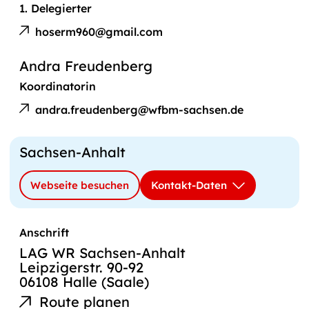
1. Delegierter
E-
Marcel
Mail
hoserm960@gmail.com
Hoser
an
Andra Freudenberg
Koordinatorin
E-
Andra
Mail
andra.freudenberg@wfbm-sachsen.de
Freudenberg
an
Sachsen-Anhalt
Webseite besuchen
Kontakt-Daten
Anschrift
LAG WR Sachsen-Anhalt
Leipzigerstr. 90-92
06108 Halle (Saale)
Route planen