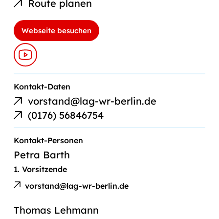
Route planen
Webseite besuchen
E-
Kontakt-Daten
Mail-
vorstand@lag-wr-berlin.de
Link
Telefonnummer
(0176) 56846754
Kontakt-Personen
Petra Barth
1. Vorsitzende
E-
Petra
Mail
vorstand@lag-wr-berlin.de
Barth
an
Thomas Lehmann