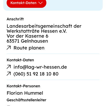
Kontakt-Daten
Anschrift
Landesarbeitsgemeinschaft der
Werkstatträte Hessen e.V.
Vor der Kaserne 6
63571 Gelnhausen
Route planen
E-
Kontakt-Daten
Mail-
info@lag-wr-hessen.de
Link
Telefonnummer
(060) 51 92 18 10 80
Kontakt-Personen
Florian Hummel
Geschäftsstellenleiter
E-
Florian
Mail