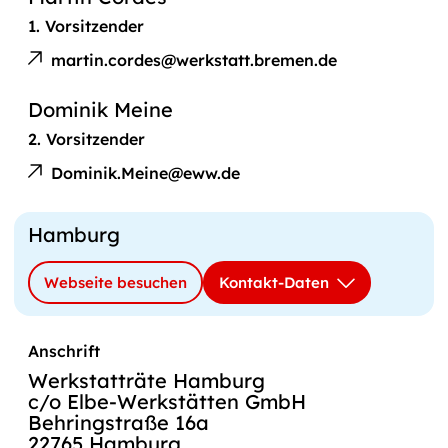
1. Vorsitzender
E-
Martin
Mail
martin.cordes@werkstatt.bremen.de
Cordes
an
Dominik Meine
2. Vorsitzender
E-
Dominik
Mail
Dominik.Meine@eww.de
Meine
an
Hamburg
Webseite besuchen
Kontakt-Daten
Anschrift
Werkstatträte Hamburg
c/o Elbe-Werkstätten GmbH
Behringstraße 16a
22765 Hamburg