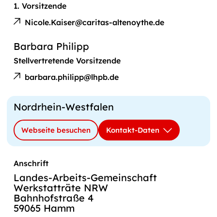
1. Vorsitzende
E-
Nicole
Mail
Nicole.Kaiser@caritas-altenoythe.de
Kaiser
an
Barbara Philipp
Stellvertretende Vorsitzende
E-
Barbara
Mail
barbara.philipp@lhpb.de
Philipp
an
Nordrhein-Westfalen
Webseite besuchen
Kontakt-Daten
Anschrift
Landes-Arbeits-Gemeinschaft
Werkstatträte NRW
Bahnhofstraße 4
59065 Hamm