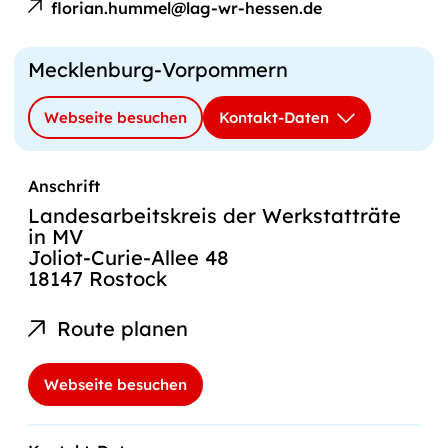
florian.hummel@lag-wr-hessen.de
Hummel
an
Mecklenburg-Vorpommern
Webseite besuchen
Kontakt-Daten
Anschrift
Landesarbeitskreis der Werkstatträte
in MV
Joliot-Curie-Allee 48
18147 Rostock
Route planen
Webseite besuchen