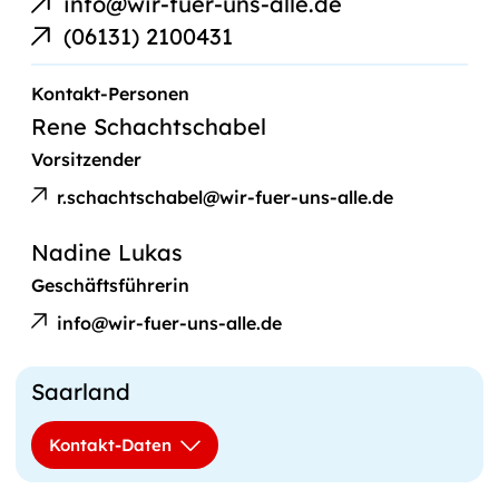
info@wir-fuer-uns-alle.de
Link
Telefonnummer
(06131) 2100431
Kontakt-Personen
Rene Schachtschabel
Vorsitzender
E-
Rene
Mail
r.schachtschabel@wir-fuer-uns-alle.de
Schachtschabel
an
Nadine Lukas
Geschäftsführerin
E-
Nadine
Mail
info@wir-fuer-uns-alle.de
Lukas
an
Saarland
Kontakt-Daten