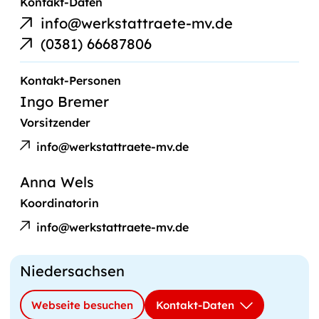
E-
Kontakt-Daten
Mail-
info@werkstattraete-mv.de
Link
Telefonnummer
(0381) 66687806
Kontakt-Personen
Ingo Bremer
Vorsitzender
E-
Ingo
Mail
info@werkstattraete-mv.de
Bremer
an
Anna Wels
Koordinatorin
E-
Anna
Mail
info@werkstattraete-mv.de
Wels
an
Niedersachsen
Webseite besuchen
Kontakt-Daten