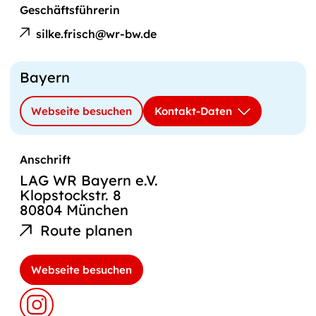
Geschäftsführerin
E-
Silke
Mail
silke.frisch@wr-bw.de
Frisch
an
Bayern
Webseite besuchen
Kontakt-Daten
Anschrift
LAG WR Bayern e.V.
Klopstockstr. 8
80804 München
Route planen
Webseite besuchen