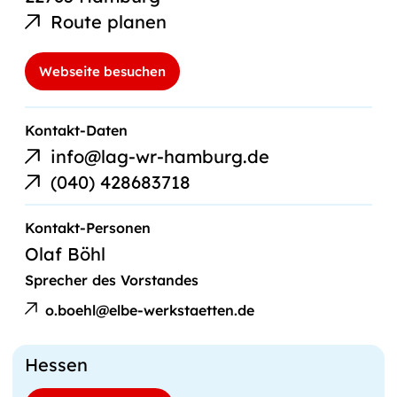
Route planen
Webseite besuchen
E-
Kontakt-Daten
Mail-
info@lag-wr-hamburg.de
Link
Telefonnummer
(040) 428683718
Kontakt-Personen
Olaf Böhl
Sprecher des Vorstandes
E-
Olaf
Mail
o.boehl@elbe-werkstaetten.de
Böhl
an
Hessen