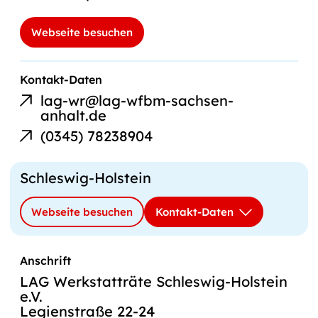
Webseite besuchen
E-
Kontakt-Daten
Mail-
lag-wr@lag-wfbm-sachsen-
Link
anhalt.de
Telefonnummer
(0345) 78238904
Schleswig-Holstein
Webseite besuchen
Kontakt-Daten
Anschrift
LAG Werkstatträte Schleswig-Holstein
e.V.
Legienstraße 22-24