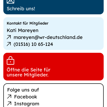
Schreib uns!
Kontakt für Mitglieder
Kati Mareyen
E-Mail
mareyen@wr-deutschland.de
schreiben
Telefonnummer
(01516) 10 65-124
Öffne die Seite für
unsere Mitglieder.
Folge uns auf
Facebook
Instagram