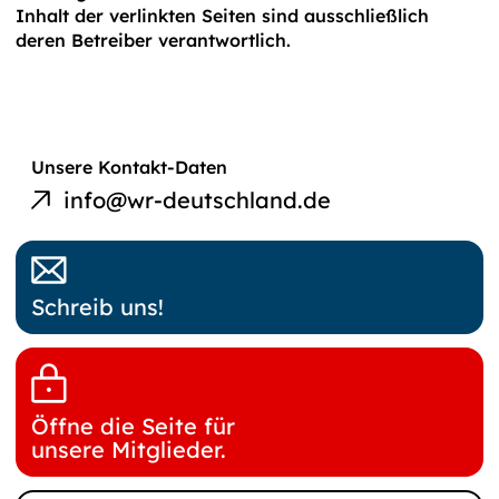
Inhalt der verlinkten Seiten sind ausschließlich
deren Betreiber verantwortlich.
E-Mail an
Unsere Kontakt-Daten
Werkstatträte
info@wr-deutschland.de
Deutschland
Schreib uns!
Öffne die Seite für
unsere Mitglieder.