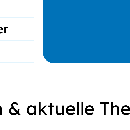
er
n & aktuelle T